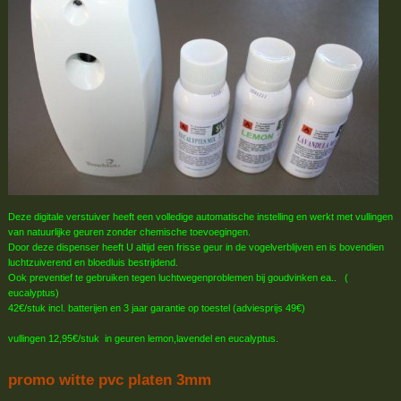
Deze digitale verstuiver heeft een volledige automatische instelling en werkt met vullingen
van natuurlijke geuren zonder chemische toevoegingen.
Door deze dispenser heeft U altijd een frisse geur in de vogelverblijven en is bovendien
luchtzuiverend en bloedluis bestrijdend.
Ook preventief te gebruiken tegen luchtwegenproblemen bij goudvinken ea.. (
eucalyptus)
42€/stuk incl. batterijen en 3 jaar garantie op toestel (adviesprijs 49€)
vullingen 12,95€/stuk in geuren lemon,lavendel en eucalyptus.
promo witte pvc platen 3mm