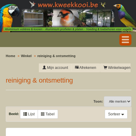
Home
Winkel
reiniging & ontsmetting
Mijn account
Afrekenen
Winkelwagen
reiniging & ontsmetting
Toon:
Beeld:
Lijst
Tabel
Sorteer