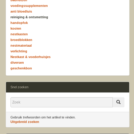
badhuizen
voedingssupplementen
anti bloedluis
reiniging & ontsmetting
handopfok
kooien
nestkasten
broedblokken
nestmateriaal
verlichting
Nestkast & voederhuisjes
diversen
geschenkbon
Snel zoeken
Gebruik trefwoorden om het artikel te vinden.
Uitgebreid zoeken