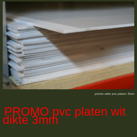
promo witte pvc platen 3mm
PROMO
pvc platen wit
dikte 3mm