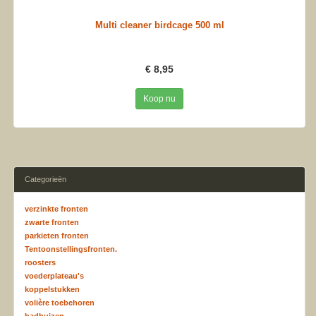
Multi cleaner birdcage 500 ml
€ 8,95
Koop nu
Categorieën
verzinkte fronten
zwarte fronten
parkieten fronten
Tentoonstellingsfronten.
roosters
voederplateau's
koppelstukken
volière toebehoren