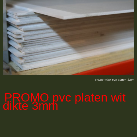
promo witte pvc platen 3mm
PROMO
pvc platen wit
dikte 3mm