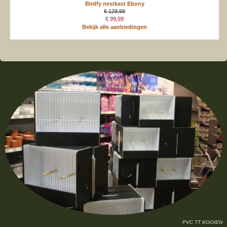
Birdfy nestkast Ebony
€ 129,99
€ 99,99
Bekijk alle aanbiedingen
PVC TT KOOIEN