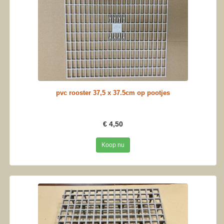
pvc rooster 37,5 x 37.5cm op pootjes
€ 4,50
Koop nu