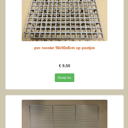
pvc rooster 50x50x8cm op pootjes
€ 9,50
Koop nu