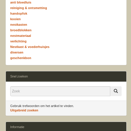
anti bloedluis
reiniging & ontsmetting
handopfok
kooien
nestkasten
broedblokken
nestmateriaal
verlichting
Nestkast & voederhuisjes
diversen
geschenkbon
Snel zoeken
Gebruik trefwoorden om het artikel te vinden.
Uitgebreid zoeken
Informatie