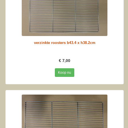
verzinkte roosters b43.4 x h38.2cm
€ 7,00
Koop nu