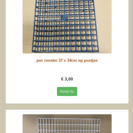
pvc rooster 37 x 34cm op pootjes
€ 3,00
Koop nu