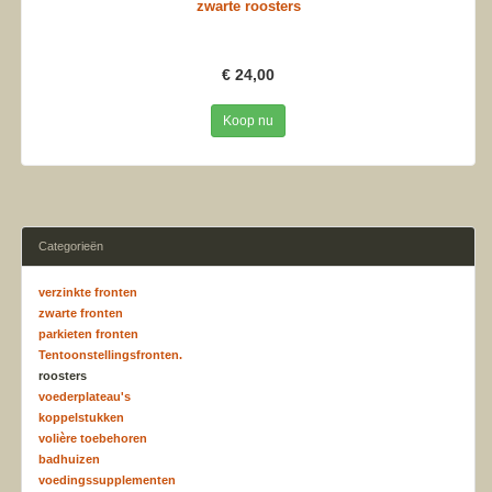
zwarte roosters
€ 24,00
Koop nu
Categorieën
verzinkte fronten
zwarte fronten
parkieten fronten
Tentoonstellingsfronten.
roosters
voederplateau's
koppelstukken
volière toebehoren
badhuizen
voedingssupplementen