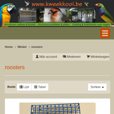
Home
Winkel
roosters
Mijn account
Afrekenen
Winkelwagen
roosters
Beeld:
Lijst
Tabel
Sorteer