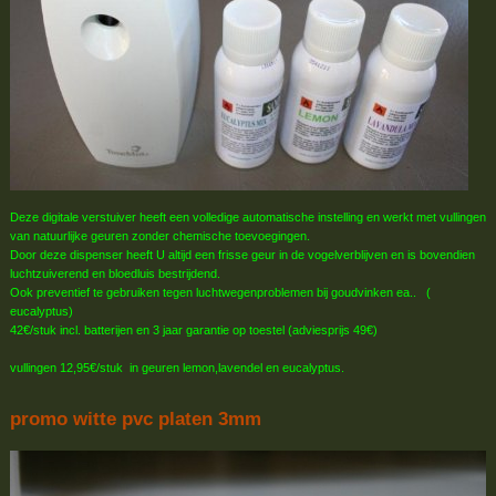
Deze digitale verstuiver heeft een volledige automatische instelling en werkt met vullingen
van natuurlijke geuren zonder chemische toevoegingen.
Door deze dispenser heeft U altijd een frisse geur in de vogelverblijven en is bovendien
luchtzuiverend en bloedluis bestrijdend.
Ook preventief te gebruiken tegen luchtwegenproblemen bij goudvinken ea.. (
eucalyptus)
42€/stuk incl. batterijen en 3 jaar garantie op toestel (adviesprijs 49€)
vullingen 12,95€/stuk in geuren lemon,lavendel en eucalyptus.
promo witte pvc platen 3mm