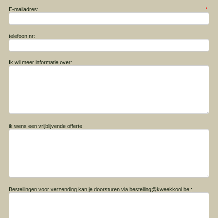
E-mailadres:
*
telefoon nr:
Ik wil meer informatie over:
ik wens een vrijblijvende offerte:
Bestellingen voor verzending kan je doorsturen via bestelling@kweekkooi.be :