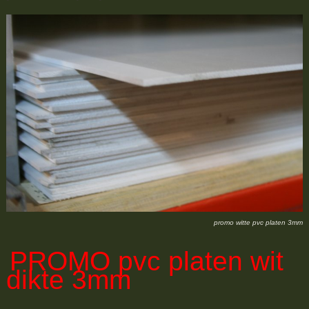
promo witte pvc platen 3mm
PROMO
pvc platen wit
dikte 3mm