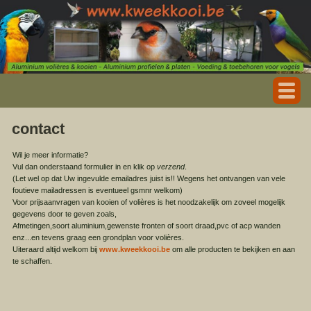
contact
Wil je meer informatie?
Vul dan onderstaand formulier in en klik op
verzend
.
(Let wel op dat Uw ingevulde emailadres juist is!! Wegens het ontvangen van vele
foutieve mailadressen is eventueel gsmnr welkom)
Voor prijsaanvragen van kooien of volières is het noodzakelijk om zoveel mogelijk
gegevens door te geven zoals,
Afmetingen,soort aluminium,gewenste fronten of soort draad,pvc of acp wanden
enz...en tevens graag een grondplan voor volières.
Uiteraard altijd welkom bij
www.kweekkooi.be
om alle producten te bekijken en aan
te schaffen.