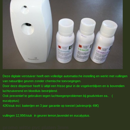
Deze digitale verstuiver heeft een volledige automatische instelling en werkt met vullingen
van natuurlijke geuren zonder chemische toevoegingen.
Door deze dispenser heeft U altijd een frisse geur in de vogelverblijven en is bovendien
luchtzuiverend en bloedluis bestrijdend.
Ook preventief te gebruiken tegen luchtwegenproblemen bij goudvinken ea.. (
eucalyptus)
42€/stuk incl. batterijen en 3 jaar garantie op toestel (adviesprijs 49€)
vullingen 12,95€/stuk in geuren lemon,lavendel en eucalyptus.
promo witte pvc platen 3mm