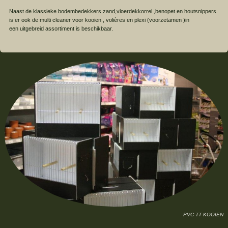
Naast de klassieke bodembedekkers zand,vloerdekkorrel ,benopet en houtsnippers
is er ook de multi cleaner voor kooien , volières en plexi (voorzetamen )in
een uitgebreid assortiment is beschikbaar.
PVC TT KOOIEN