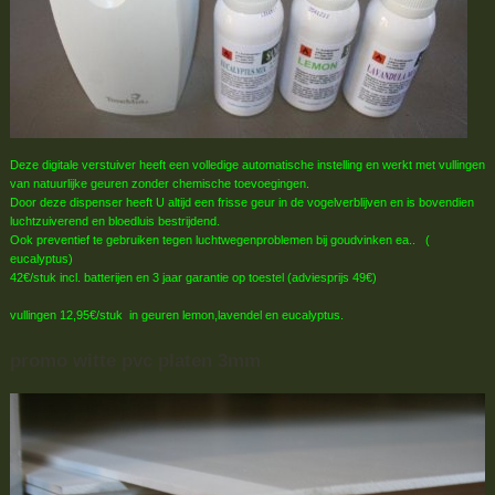
Deze digitale verstuiver heeft een volledige automatische instelling en werkt met vullingen
van natuurlijke geuren zonder chemische toevoegingen.
Door deze dispenser heeft U altijd een frisse geur in de vogelverblijven en is bovendien
luchtzuiverend en bloedluis bestrijdend.
Ook preventief te gebruiken tegen luchtwegenproblemen bij goudvinken ea.. (
eucalyptus)
42€/stuk incl. batterijen en 3 jaar garantie op toestel (adviesprijs 49€)
vullingen 12,95€/stuk in geuren lemon,lavendel en eucalyptus.
promo witte pvc platen 3mm