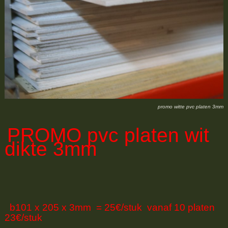
promo witte pvc platen 3mm
PROMO
pvc platen wit
dikte 3mm
b101 x 205 x 3mm = 25€/stuk vanaf 10 platen
23€/stuk