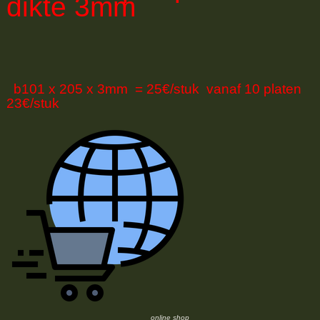
dikte 3mm
b101 x 205 x 3mm = 25€/stuk vanaf 10 platen
23€/stuk
online shop