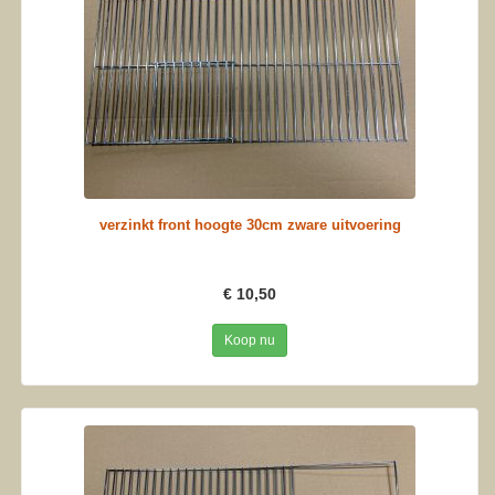
verzinkt front hoogte 30cm zware uitvoering
€ 10,50
Koop nu