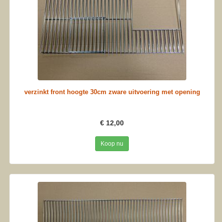
verzinkt front hoogte 30cm zware uitvoering met opening
€ 12,00
Koop nu