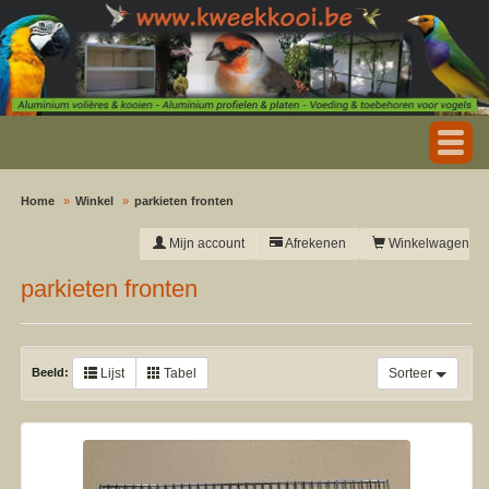
Home
Winkel
parkieten fronten
Mijn account
Afrekenen
Winkelwagen
parkieten fronten
Beeld:
Lijst
Tabel
Sorteer