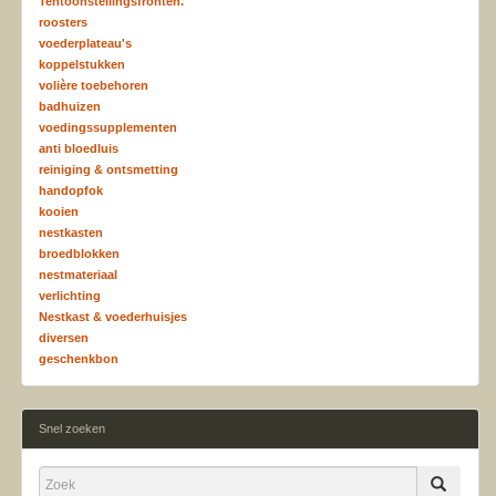
Tentoonstellingsfronten.
roosters
voederplateau's
koppelstukken
volière toebehoren
badhuizen
voedingssupplementen
anti bloedluis
reiniging & ontsmetting
handopfok
kooien
nestkasten
broedblokken
nestmateriaal
verlichting
Nestkast & voederhuisjes
diversen
geschenkbon
Snel zoeken