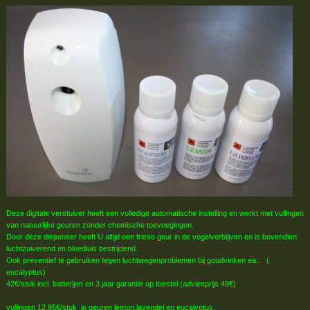
Deze digitale verstuiver heeft een volledige automatische instelling en werkt met vullingen
van natuurlijke geuren zonder chemische toevoegingen.
Door deze dispenser heeft U altijd een frisse geur in de vogelverblijven en is bovendien
luchtzuiverend en bloedluis bestrijdend.
Ook preventief te gebruiken tegen luchtwegenproblemen bij goudvinken ea.. (
eucalyptus)
42€/stuk incl. batterijen en 3 jaar garantie op toestel (adviesprijs 49€)
vullingen 12,95€/stuk in geuren lemon,lavendel en eucalyptus.