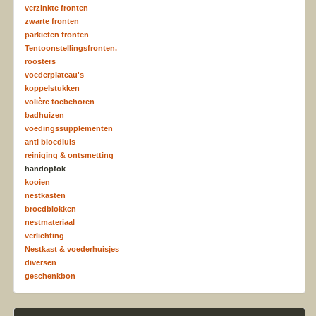
verzinkte fronten
zwarte fronten
parkieten fronten
Tentoonstellingsfronten.
roosters
voederplateau's
koppelstukken
volière toebehoren
badhuizen
voedingssupplementen
anti bloedluis
reiniging & ontsmetting
handopfok
kooien
nestkasten
broedblokken
nestmateriaal
verlichting
Nestkast & voederhuisjes
diversen
geschenkbon