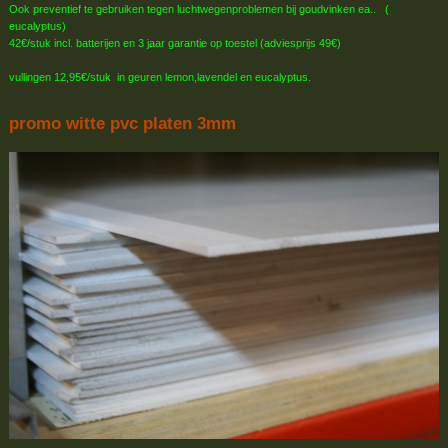
Ook preventief te gebruiken tegen luchtwegenproblemen bij goudvinken ea.. (
eucalyptus)
42€/stuk incl. batterijen en 3 jaar garantie op toestel (adviesprijs 49€)
vullingen 12,95€/stuk in geuren lemon,lavendel en eucalyptus.
promo witte pvc platen 3mm