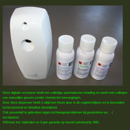
Deze digitale verstuiver heeft een volledige automatische instelling en werkt met vullingen
van natuurlijke geuren zonder chemische toevoegingen.
Door deze dispenser heeft U altijd een frisse geur in de vogelverblijven en is bovendien
luchtzuiverend en bloedluis bestrijdend.
Ook preventief te gebruiken tegen luchtwegenproblemen bij goudvinken ea.. (
eucalyptus)
42€/stuk incl. batterijen en 3 jaar garantie op toestel (adviesprijs 49€)