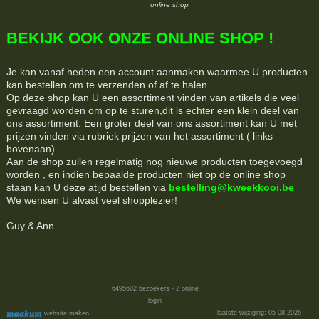
online shop
BEKIJK OOK ONZE ONLINE SHOP !
Je kan vanaf heden een account aanmaken waarmee U producten
kan bestellen om te verzenden of af te halen.
Op deze shop kan U een assortiment vinden van artikels die veel
gevraagd worden om op te sturen,dit is echter een klein deel van
ons assortiment. Een groter deel van ons assortiment kan U met
prijzen vinden via rubriek prijzen van het assortiment ( links
bovenaan) .
Aan de shop zullen regelmatig nog nieuwe producten toegevoegd
worden , en indien bepaalde producten niet op de online shop
staan kan U deze atijd bestellen via
bestelling@kweekkooi.be
We wensen U alvast veel shopplezier!
Guy & Ann
6495602
bezoekers - 2 online
login
laatste wijziging: 05-08-2026
website maken