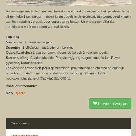
Als uw vogel eieren legt met een hele dunne schaal of puntjes op het gehele ei dan is
dit een tekort aan calcium. Indien jonge vogels in de groei calcium toegevoegd krijgen
aan hun voeding zorgt dit voor extra sterke botten. Uit onderzoek blijkt dat
spreidpoten vaak een tekort aan calcium is.
Calcium
Mineraalvoeder voor siervogels
Dosering:
1 Ml Calcium op 1 Liter drinkwater.
Gebruiksadvies:
1 dag per week, tijdens de kweek 2 keer per week.
Samenstelling
: Calciumchloride, Propyleenglycol, magnesiumchloride, Ruwe
glycerine, Kaliumchloride.
Toevoegingsmiddelen per Kg:
Vitaminen, provitaminen en chemische duidelijk
omschreven stoffen met een gelijkwaardige werking: Vitamine D/25-
hydroxycholecalciferol (3a670a) 320.000 IU.
Product informatie:
Merk:
sjoerd
In winkelwagen
Categorieën
verzinkte fronten