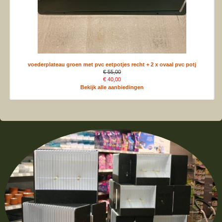
voederplateau groen met pvc eetpotjes recht + 2 x ovaal pvc potj
€ 55,00
€ 40,00
Bekijk alle aanbiedingen