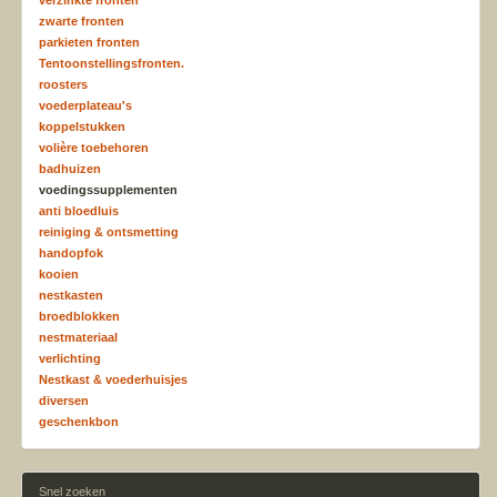
zwarte fronten
parkieten fronten
Tentoonstellingsfronten.
roosters
voederplateau's
koppelstukken
volière toebehoren
badhuizen
voedingssupplementen
anti bloedluis
reiniging & ontsmetting
handopfok
kooien
nestkasten
broedblokken
nestmateriaal
verlichting
Nestkast & voederhuisjes
diversen
geschenkbon
Snel zoeken