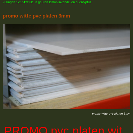
vullingen 12,95€/stuk in geuren lemon,lavendel en eucalyptus.
promo witte pvc platen 3mm
promo witte pvc platen 3mm
PROMO
pvc platen wit