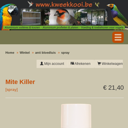
Home
Winkel
anti bloedluis
spray
Mijn account
Afrekenen
Winkelwagen
Mite Killer
€ 21,40
[
spray
]