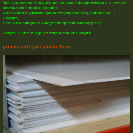
Door deze dispenser heeft U altijd een frisse geur in de vogelverblijven en is bovendien
luchtzuiverend en bloedluis bestrijdend.
Ook preventief te gebruiken tegen luchtwegenproblemen bij goudvinken ea.. (
eucalyptus)
42€/stuk incl. batterijen en 3 jaar garantie op toestel (adviesprijs 49€)
vullingen 12,95€/stuk in geuren lemon,lavendel en eucalyptus.
promo witte pvc platen 3mm