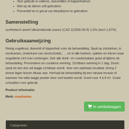
Voor gebruik in volières, duiventillen of kippenhokken
Niet op de dieren zelf gebruiken
Preventief en in geval van bloedluizen te gebruiken
Samenstelling
synthetisch amorf siliciumdioxide (nano) (CAS 112926-00-8) 1,5% (tech 1,67%)
Gebruiksaanwijzing
Reinig vogelkooi, duiventil of kippenhok voor de behandeling. Spuit op zitstokken, in
nestkasten, onderkant van nestschotels, … en in alle hoeken, spleten en kieren waar
ongedierte zich kan verbergen. Dek alle drink- en voederbakjes goed af tijdens de
behandeling. Preventieve en curatieve werking. Zichtbare werking in 1 dag. Dosis:
spuit tot een dun wit laagje zichtbaar wordt. Voor een optimaal resultaat: breng 2
dunne lagen boven elkaar aan. Herhaal de behandeling bij een nieuwe invasie of
wanneer het witte laagje poeder door stof bedekt wordt. Goed voor 4 à 8 m². Goed
schudden voor gebruik.
Product informatie:
Merk:
oropharma
In winkelwagen
Categorieën