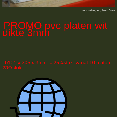
promo witte pvc platen 3mm
PROMO
pvc platen wit
dikte 3mm
b101 x 205 x 3mm = 25€/stuk vanaf 10 platen
23€/stuk