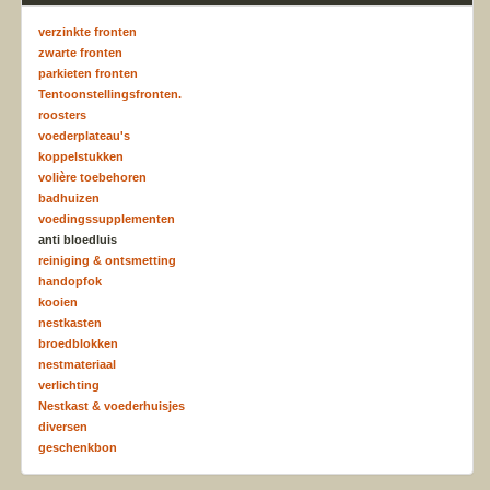
verzinkte fronten
zwarte fronten
parkieten fronten
Tentoonstellingsfronten.
roosters
voederplateau's
koppelstukken
volière toebehoren
badhuizen
voedingssupplementen
anti bloedluis
reiniging & ontsmetting
handopfok
kooien
nestkasten
broedblokken
nestmateriaal
verlichting
Nestkast & voederhuisjes
diversen
geschenkbon