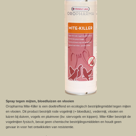
Spray tegen mijten, bloedluizen en vlooien
Oropharma Mite-Killer is een doeltreffend en ecologisch bestrijdingmiddel tegen mijten
en vlooien. Dit product bestrijdt rode vogelmijt (= bloedluis), vedermijt, vlooien en
luizen bij duiven, vogels en pluimvee (bv. siervogels en kippen). Mite-Killer bestrijdt de
vogelmijten fysisch, bevat geen chemische bestrijdingsmiddelen en houdt geen
gevaar in voor het ontwikkelen van resistentie.