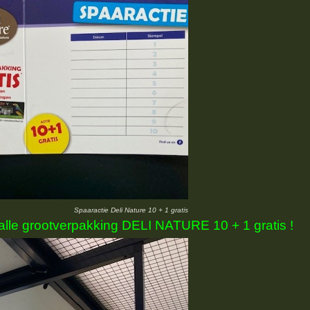
Spaaractie Deli Nature 10 + 1 gratis
alle grootverpakking DELI NATURE 10 + 1 gratis !