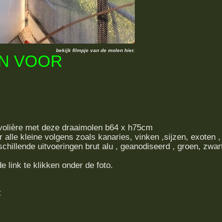
bekijk filmpje van de molen hier.
N VOOR
e volière met deze draaimolen b64 x h75cm
 alle kleine volgens zoals kanaries, vinken ,sijzen, exoten ,
chillende uitvoeringen brut alu , geanodiseerd , groen, zwar
e link te klikken onder de foto.
€