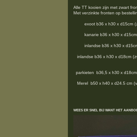
Alle TT kooien zijn met zwart fro
Met verzinkte fronten op bestelli
exoot b36 x h30 x d15cm (zwart
kanarie b36 x h30 x d15cm (zwa
inlandse b36 x h30 x d15cm (zw
inlandse b36 x h30 x d18cm (zwar
parkieten b36,5 x h30 x d18cm (z
Merel b50 x h40 x d24.5 cm (verz
WEES ER SNEL BIJ WANT HET AANBO