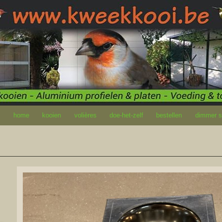
home
kooien
volières
doe-het-zelf
bestellen
dimmer so