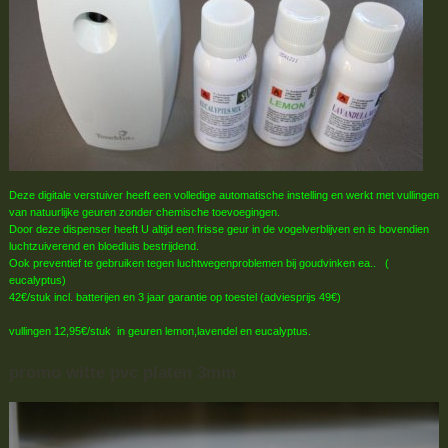
Deze digitale verstuiver heeft een volledige automatische instelling en werkt met vullingen
van natuurlijke geuren zonder chemische toevoegingen.
Door deze dispenser heeft U altijd een frisse geur in de vogelverblijven en is bovendien
luchtzuiverend en bloedluis bestrijdend.
Ook preventief te gebruiken tegen luchtwegenproblemen bij goudvinken ea.. (
eucalyptus)
42€/stuk incl. batterijen en 3 jaar garantie op toestel (adviesprijs 49€)
vullingen 12,95€/stuk in geuren lemon,lavendel en eucalyptus.
promo witte pvc platen 3mm