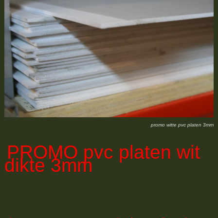
promo witte pvc platen 3mm
PROMO
pvc platen wit
dikte 3mm