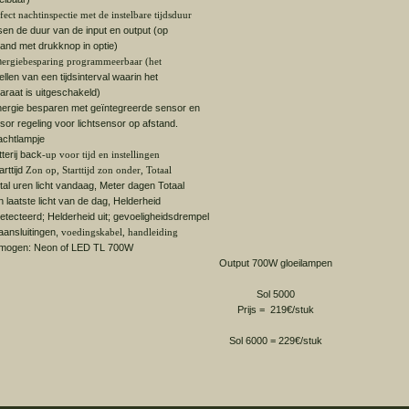
fect nachtinspectie met de instelbare tijdsduur
sen de duur van de input en output (op
tand met drukknop in optie)
n
ergiebesparing programmeerbaar (het
tellen van een tijdsinterval waarin het
araat is uitgeschakeld)
nergie besparen met geïntegreerde sensor en
sor regeling voor lichtsensor op afstand.
achtlampje
tterij back
-up voor tijd en instellingen
arttijd
Zon op, Starttijd zon onder, Totaal
tal uren licht vandaag, Meter dagen Totaal
n laatste licht van de dag, Helderheid
etecteerd; Helderheid uit; gevoeligheidsdrempel
 aansluitingen,
voedingskabel, handleiding
mogen: Neon of LED TL 700W
Output 700W gloeilampen
Sol 5000
Prijs = 219€/stuk
Sol 6000 = 229€/stuk