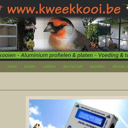
home
kooien
volières
doe-het-zelf
bestellen
dimmer so