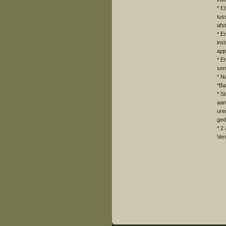
*
Ef
tus
afs
* E
ins
app
* E
sen
* N
*Ba
* St
aan
ure
ged
* 2
Ver