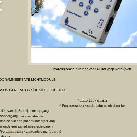
Professionele dimmer voor al Uw vogelverblijven.
OGRAMMEERBARE LICHTMODULE
ASON GENERATOR SOL-5000 / SOL - 6000
* Blauw LCD - scherm
* Programmering van de lichtperiode door het
tellen van de Starttijd zonsopgang -
nsondergang
toename/ afname
omatisch in een paar minuten per dag
urende een aantal ingestelde dagen
ffect
zonsopgang / zonsondergang (duurtijd
telbaar)