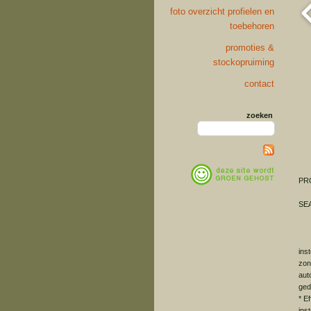
foto overzicht profielen en
toebehoren
promoties &
stockopruiming
contact
zoeken
PR
SE
ins
zo
aut
ged
* E
ins