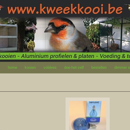
home
kooien
volières
doe-het-zelf
bestellen
dimmer so