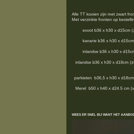
Alle TT kooien zijn met zwart fro
Met verzinkte fronten op bestelli
exoot b36 x h30 x d15cm (zwart
kanarie b36 x h30 x d15cm (zwa
inlandse b36 x h30 x d15cm (zw
inlandse b36 x h30 x d18cm (zwar
parkieten b36,5 x h30 x d18cm (z
Merel b50 x h40 x d24.5 cm (verz
WEES ER SNEL BIJ WANT HET AANBO