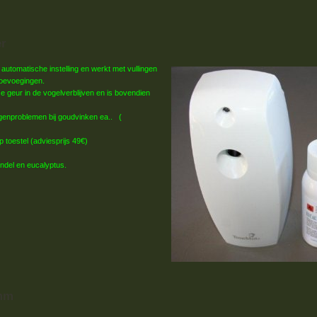
er
 automatische instelling en werkt met vullingen
toevoegingen.
se geur in de vogelverblijven en is bovendien
genproblemen bij goudvinken ea.. (
op toestel (adviesprijs 49€)
ndel en eucalyptus.
3mm