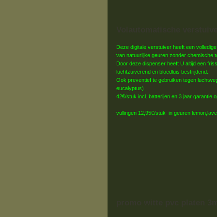
Volautomatische verstuiv
Deze digitale verstuiver heeft een volledige
van natuurlijke geuren zonder chemische 
Door deze dispenser heeft U altijd een fris
luchtzuiverend en bloedluis bestrijdend.
Ook preventief te gebruiken tegen luchtwe
eucalyptus)
42€/stuk incl. batterijen en 3 jaar garantie 
vullingen 12,95€/stuk in geuren lemon,lave
promo witte pvc platen 