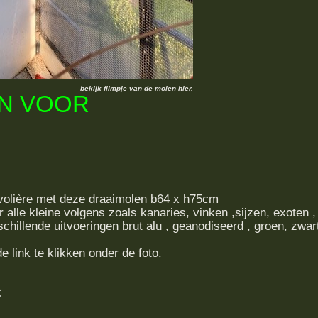
bekijk filmpje van de molen hier.
N VOOR
e volière met deze draaimolen b64 x h75cm
 alle kleine volgens zoals kanaries, vinken ,sijzen, exoten ,
chillende uitvoeringen brut alu , geanodiseerd , groen, zwar
e link te klikken onder de foto.
€