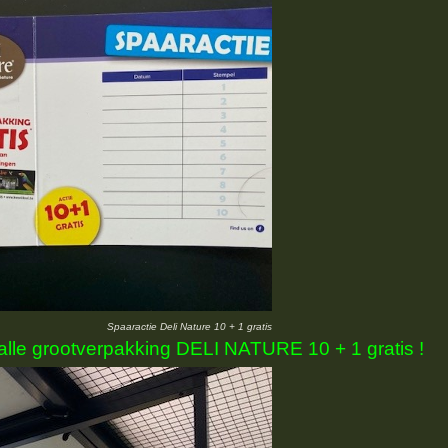
Spaaractie Deli Nature 10 + 1 gratis
alle grootverpakking DELI NATURE 10 + 1 gratis !