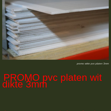
promo witte pvc platen 3mm
PROMO
pvc platen wit
dikte 3mm