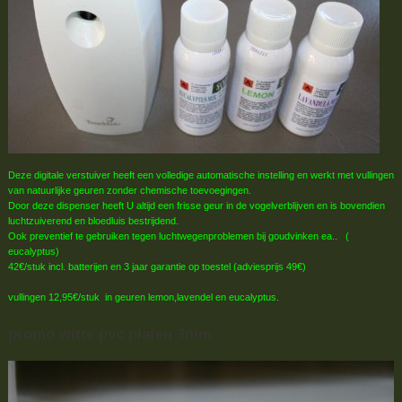
Deze digitale verstuiver heeft een volledige automatische instelling en werkt met vullingen
van natuurlijke geuren zonder chemische toevoegingen.
Door deze dispenser heeft U altijd een frisse geur in de vogelverblijven en is bovendien
luchtzuiverend en bloedluis bestrijdend.
Ook preventief te gebruiken tegen luchtwegenproblemen bij goudvinken ea.. (
eucalyptus)
42€/stuk incl. batterijen en 3 jaar garantie op toestel (adviesprijs 49€)
vullingen 12,95€/stuk in geuren lemon,lavendel en eucalyptus.
promo witte pvc platen 3mm