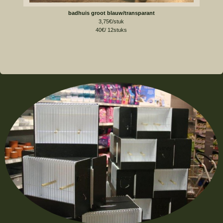
badhuis groot blauw/transparant
3,75€/stuk
40€/ 12stuks