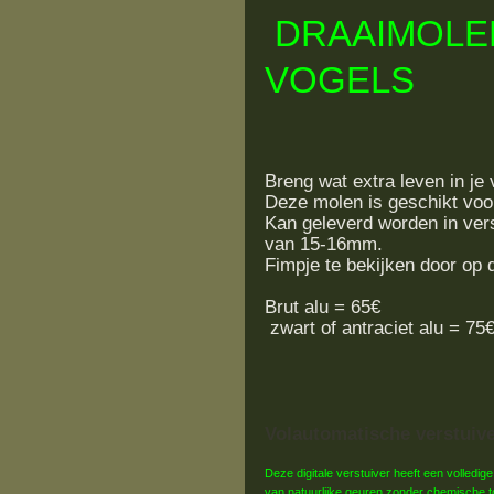
DRAAIMOLE
VOGELS
Breng wat extra leven in j
Deze molen is geschikt voor
Kan geleverd worden in vers
van 15-16mm.
Fimpje te bekijken door op d
Brut alu = 65€
zwart of antraciet alu = 75
Volautomatische verstuiv
Deze digitale verstuiver heeft een volledige
van natuurlijke geuren zonder chemische 