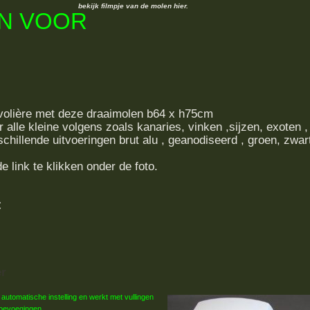
bekijk filmpje van de molen hier.
N VOOR
e volière met deze draaimolen b64 x h75cm
 alle kleine volgens zoals kanaries, vinken ,sijzen, exoten ,
chillende uitvoeringen brut alu , geanodiseerd , groen, zwar
e link te klikken onder de foto.
€
er
 automatische instelling en werkt met vullingen
toevoegingen.