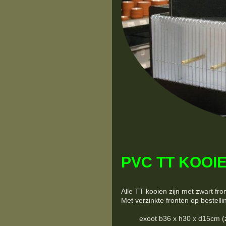
PVC TT KOOIE
Alle TT kooien zijn met zwart fro
Met verzinkte fronten op bestelli
exoot b36 x h30 x d15cm (zwart