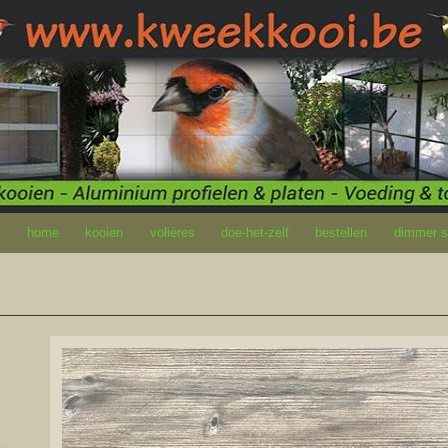
home
kooien
volières
doe-het-zelf
bestellen
dimmer so