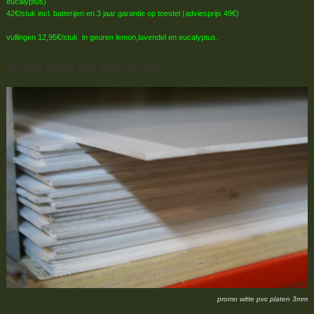
eucalyptus)
42€/stuk incl. batterijen en 3 jaar garantie op toestel (adviesprijs 49€)
vullingen 12,95€/stuk in geuren lemon,lavendel en eucalyptus.
promo witte pvc platen 3mm
promo witte pvc platen 3mm