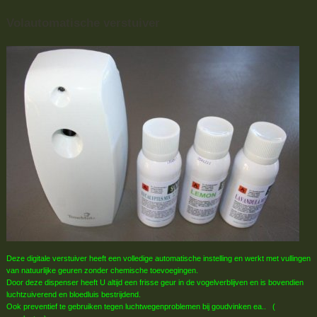
Volautomatische verstuiver
Deze digitale verstuiver heeft een volledige automatische instelling en werkt met vullingen
van natuurlijke geuren zonder chemische toevoegingen.
Door deze dispenser heeft U altijd een frisse geur in de vogelverblijven en is bovendien
luchtzuiverend en bloedluis bestrijdend.
Ook preventief te gebruiken tegen luchtwegenproblemen bij goudvinken ea.. (