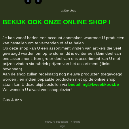
online shop
BEKIJK OOK ONZE ONLINE SHOP !
Je kan vanaf heden een account aanmaken waarmee U producten
kan bestellen om te verzenden of af te halen.
Op deze shop kan U een assortiment vinden van artikels die veel
gevraagd worden om op te sturen,dit is echter een klein deel van
ons assortiment. Een groter deel van ons assortiment kan U met
prijzen vinden via rubriek prijzen van het assortiment ( links
bovenaan) .
Aan de shop zullen regelmatig nog nieuwe producten toegevoegd
worden , en indien bepaalde producten niet op de online shop
staan kan U deze atijd bestellen via
bestelling@kweekkooi.be
We wensen U alvast veel shopplezier!
Guy & Ann
6499277
bezoekers - 4 online
login