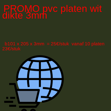
PROMO
pvc platen wit
dikte 3mm
b101 x 205 x 3mm = 25€/stuk vanaf 10 platen
23€/stuk