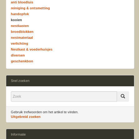
anti bloedluis
reiniging & ontsmetting
handopfok
kooien
nestkasten
broedblokken
nestmateriaal
verlichting
Nestkast & voederhuisjes
diversen
geschenkbon
Snel zoeken
Gebruik trefwoorden om het artikel te vinden.
Uitgebreid zoeken
Informatie