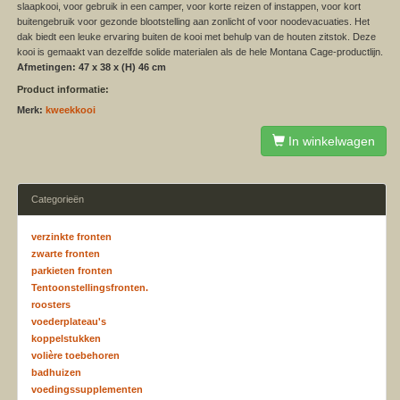
slaapkooi, voor gebruik in een camper, voor korte reizen of instappen, voor kort
buitengebruik voor gezonde blootstelling aan zonlicht of voor noodevacuaties. Het
dak biedt een leuke ervaring buiten de kooi met behulp van de houten zitstok. Deze
kooi is gemaakt van dezelfde solide materialen als de hele Montana Cage-productlijn.
Afmetingen: 47 x 38 x (H) 46 cm
Product informatie:
Merk:
kweekkooi
In winkelwagen
Categorieën
verzinkte fronten
zwarte fronten
parkieten fronten
Tentoonstellingsfronten.
roosters
voederplateau's
koppelstukken
volière toebehoren
badhuizen
voedingssupplementen