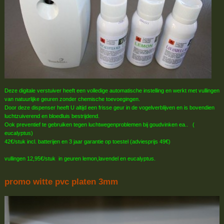
Deze digitale verstuiver heeft een volledige automatische instelling en werkt met vullingen
van natuurlijke geuren zonder chemische toevoegingen.
Door deze dispenser heeft U altijd een frisse geur in de vogelverblijven en is bovendien
luchtzuiverend en bloedluis bestrijdend.
Ook preventief te gebruiken tegen luchtwegenproblemen bij goudvinken ea.. (
eucalyptus)
42€/stuk incl. batterijen en 3 jaar garantie op toestel (adviesprijs 49€)
vullingen 12,95€/stuk in geuren lemon,lavendel en eucalyptus.
promo witte pvc platen 3mm