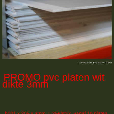
promo witte pvc platen 3mm
PROMO
pvc platen wit
dikte 3mm
b101 x 205 x 3mm = 25€/stuk vanaf 10 platen