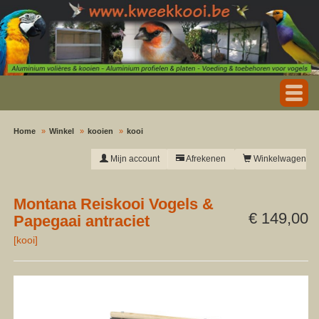
Home
Winkel
kooien
kooi
Mijn account
Afrekenen
Winkelwagen
Montana Reiskooi Vogels &
€ 149,00
Papegaai antraciet
[
kooi
]