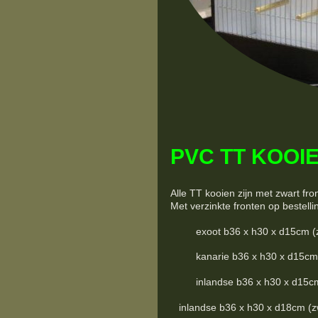
PVC TT KOOIE
Alle TT kooien zijn met zwart fro
Met verzinkte fronten op bestelli
exoot b36 x h30 x d15cm (zwart
kanarie b36 x h30 x d15cm (zwa
inlandse b36 x h30 x d15cm (zw
inlandse b36 x h30 x d18cm (zwar