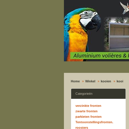
Home
Winkel
kooien
kooi
Categorieën
verzinkte fronten
zwarte fronten
parkieten fronten
Tentoonstellingsfronten.
roosters