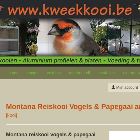
home
kooien
volières
doe-het-zelf
bestellen
dimmer so
Mijn account
Montana Reiskooi Vogels & Papegaai an
[
kooi
]
Montana reiskooi vogels & papegaai