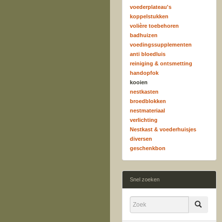
voederplateau's
koppelstukken
volière toebehoren
badhuizen
voedingssupplementen
anti bloedluis
reiniging & ontsmetting
handopfok
kooien
nestkasten
broedblokken
nestmateriaal
verlichting
Nestkast & voederhuisjes
diversen
geschenkbon
Snel zoeken