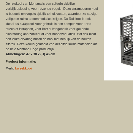
De reiskooi van Montana is een stijlvolle tijdelijke
verblijfsoplossing voor reizende vogels. Deze ultramoderne kooi
is bedoeld om vogels tijdelijk te huisvesten, waardoor ze stevige,
veilige en ruime accommodaties krijgen. De Reiskooi is ook
ideaal als slaapkooi, voor gebruik in een camper, voor korte
reizen of instappen, voor kort buitengebruik voor gezonde
blootstelling aan zonlicht of voor noodevacuaties. Het dak biedt
een leuke ervaring buiten de kooi met behulp van de houten
zitstok. Deze kooi is gemaakt van dezelfde solide materialen als
de hele Montana Cage-productlijn.
Afmetingen: 47 x 38 x (H) 46 cm
Product informatie:
Merk:
kweekkooi