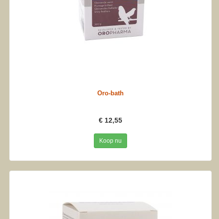
Oro-bath
€ 12,55
Koop nu