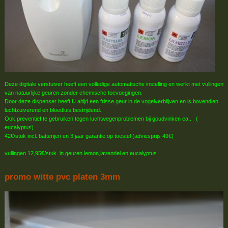
Deze digitale verstuiver heeft een volledige automatische instelling en werkt met vullingen
van natuurlijke geuren zonder chemische toevoegingen.
Door deze dispenser heeft U altijd een frisse geur in de vogelverblijven en is bovendien
luchtzuiverend en bloedluis bestrijdend.
Ook preventief te gebruiken tegen luchtwegenproblemen bij goudvinken ea.. (
eucalyptus)
42€/stuk incl. batterijen en 3 jaar garantie op toestel (adviesprijs 49€)
vullingen 12,95€/stuk in geuren lemon,lavendel en eucalyptus.
promo witte pvc platen 3mm