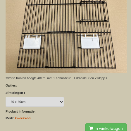
zwarte fronten hoogte 40cm met 1 schuifdeur , 1 draaideur en 2 klepjes
Opties:
afmetingen :
Product informatie:
Merk:
kweekkooi
In winkelwagen