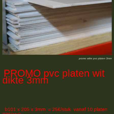
promo witte pvc platen 3mm
PROMO
pvc platen wit
dikte 3mm
b101 x 205 x 3mm = 25€/stuk vanaf 10 platen