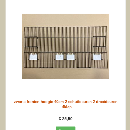
zwarte fronten hoogte 40cm 2 schuifdeuren 2 draaideuren
+4klep
€ 25,50