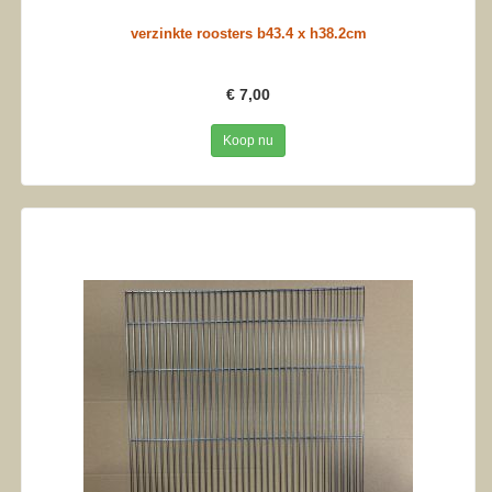
verzinkte roosters b43.4 x h38.2cm
€ 7,00
Koop nu