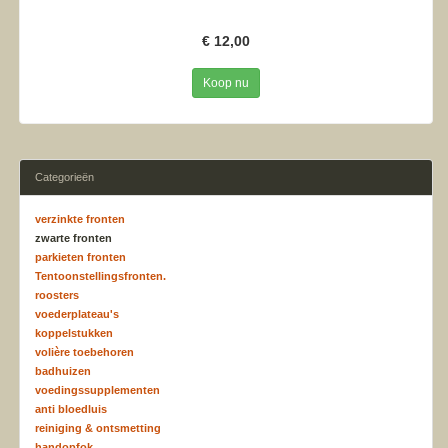
€ 12,00
Koop nu
Categorieën
verzinkte fronten
zwarte fronten
parkieten fronten
Tentoonstellingsfronten.
roosters
voederplateau's
koppelstukken
volière toebehoren
badhuizen
voedingssupplementen
anti bloedluis
reiniging & ontsmetting
handopfok