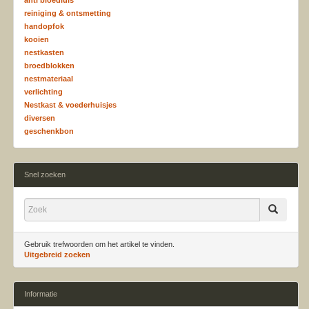
anti bloedluis
reiniging & ontsmetting
handopfok
kooien
nestkasten
broedblokken
nestmateriaal
verlichting
Nestkast & voederhuisjes
diversen
geschenkbon
Snel zoeken
Gebruik trefwoorden om het artikel te vinden.
Uitgebreid zoeken
Informatie