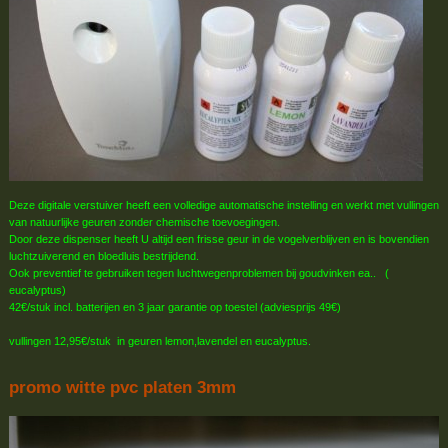
Deze digitale verstuiver heeft een volledige automatische instelling en werkt met vullingen
van natuurlijke geuren zonder chemische toevoegingen.
Door deze dispenser heeft U altijd een frisse geur in de vogelverblijven en is bovendien
luchtzuiverend en bloedluis bestrijdend.
Ook preventief te gebruiken tegen luchtwegenproblemen bij goudvinken ea.. (
eucalyptus)
42€/stuk incl. batterijen en 3 jaar garantie op toestel (adviesprijs 49€)
vullingen 12,95€/stuk in geuren lemon,lavendel en eucalyptus.
promo witte pvc platen 3mm