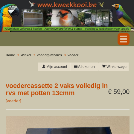
Home
Winkel
voederplateau's
voeder
Mijn account
Afrekenen
Winkelwagen
voedercassette 2 vaks volledig in
€ 59,00
rvs met potten 13cmm
[
voeder
]