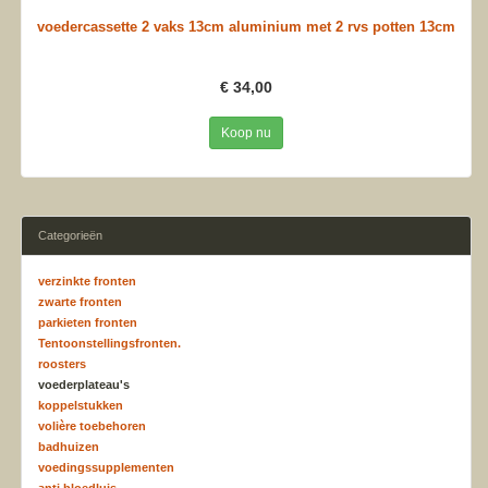
voedercassette 2 vaks 13cm aluminium met 2 rvs potten 13cm
€ 34,00
Koop nu
Categorieën
verzinkte fronten
zwarte fronten
parkieten fronten
Tentoonstellingsfronten.
roosters
voederplateau's
koppelstukken
volière toebehoren
badhuizen
voedingssupplementen