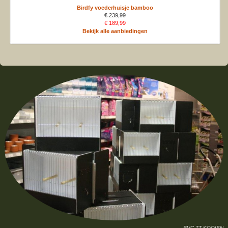
Birdfy voederhuisje bamboo
€ 239,99
€ 189,99
Bekijk alle aanbiedingen
PVC TT KOOIEN