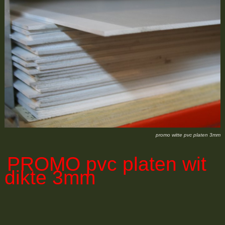
promo witte pvc platen 3mm
PROMO
pvc platen wit
dikte 3mm