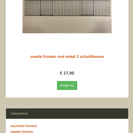
zwarte fronten met enkel 2 schuifdeuren
€ 17,00
Koop nu
Categorieën
verzinkte fronten
zwarte fronten