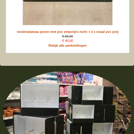
voederplateau groen met pvc eetpotjes recht + 2 x ovaal pvc potj
€ 55,00
€ 40,00
Bekijk alle aanbiedingen