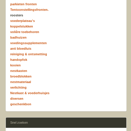
parkieten fronten
Tentoonstellingsfronten.
roosters
voederplateau's
koppelstukken
volière toebehoren
badhuizen
voedingssupplementen
anti bloedluis
reiniging & ontsmetting
handopfok
kooien
nestkasten
broedblokken
nestmateriaal
verlichting
Nestkast & voederhuisjes
diversen
geschenkbon
Snel zoeken