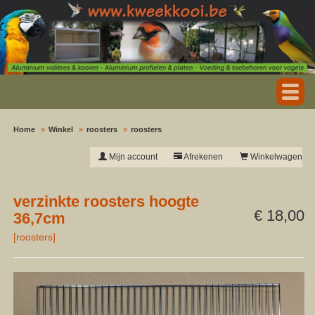
Home
Winkel
roosters
roosters
Mijn account
Afrekenen
Winkelwagen
verzinkte roosters hoogte
€ 18,00
36,7cm
[
roosters
]