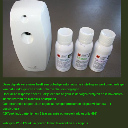
Deze digitale verstuiver heeft een volledige automatische instelling en werkt met vullingen
van natuurlijke geuren zonder chemische toevoegingen.
Door deze dispenser heeft U altijd een frisse geur in de vogelverblijven en is bovendien
luchtzuiverend en bloedluis bestrijdend.
Ook preventief te gebruiken tegen luchtwegenproblemen bij goudvinken ea.. (
eucalyptus)
42€/stuk incl. batterijen en 3 jaar garantie op toestel (adviesprijs 49€)
vullingen 12,95€/stuk in geuren lemon,lavendel en eucalyptus.