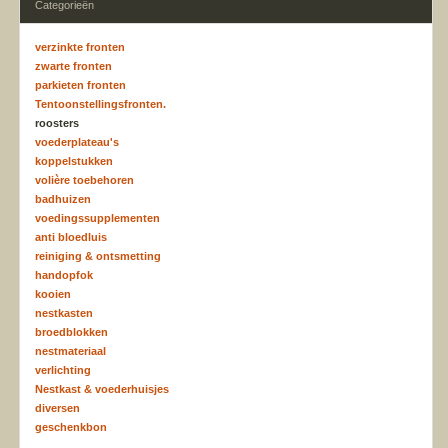
Categorieën
verzinkte fronten
zwarte fronten
parkieten fronten
Tentoonstellingsfronten.
roosters
voederplateau's
koppelstukken
volière toebehoren
badhuizen
voedingssupplementen
anti bloedluis
reiniging & ontsmetting
handopfok
kooien
nestkasten
broedblokken
nestmateriaal
verlichting
Nestkast & voederhuisjes
diversen
geschenkbon