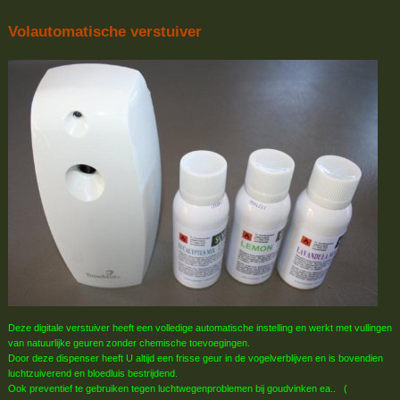
Volautomatische verstuiver
Deze digitale verstuiver heeft een volledige automatische instelling en werkt met vullingen
van natuurlijke geuren zonder chemische toevoegingen.
Door deze dispenser heeft U altijd een frisse geur in de vogelverblijven en is bovendien
luchtzuiverend en bloedluis bestrijdend.
Ook preventief te gebruiken tegen luchtwegenproblemen bij goudvinken ea.. (