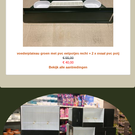
voederplateau groen met pvc eetpotjes recht + 2 x ovaal pvc potj
€ 55,00
€ 40,00
Bekijk alle aanbiedingen