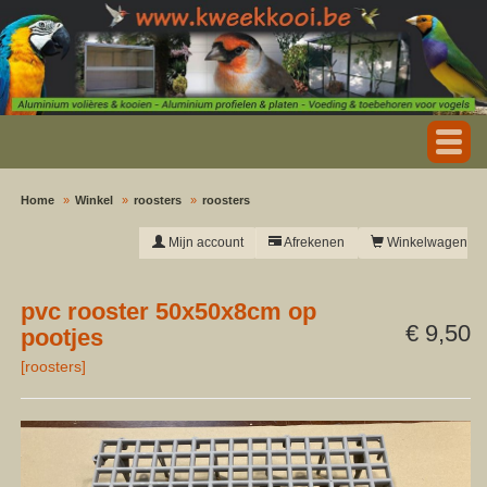
Home
Winkel
roosters
roosters
Mijn account
Afrekenen
Winkelwagen
pvc rooster 50x50x8cm op
€ 9,50
pootjes
[
roosters
]