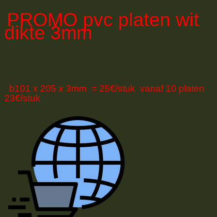
PROMO
pvc platen wit
dikte 3mm
b101 x 205 x 3mm = 25€/stuk vanaf 10 platen
23€/stuk