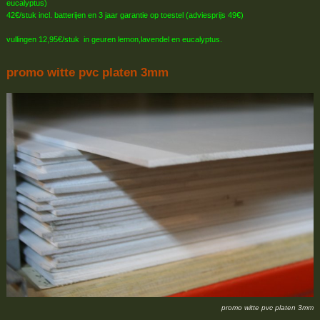
eucalyptus)
42€/stuk incl. batterijen en 3 jaar garantie op toestel (adviesprijs 49€)
vullingen 12,95€/stuk in geuren lemon,lavendel en eucalyptus.
promo witte pvc platen 3mm
promo witte pvc platen 3mm