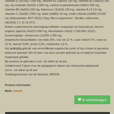
vitamine E (3a700i) 2.000 mg, vitamine B1 (3a820) 100 mg, vitamine B2 (3a825i) 300
mg, nia-cinamide (3a315) 2.000 mg, calcium d-pantothenaat (3a841) 500 mg,
vitamine B6 (3a831) 200 mg, foliumzuur (3a316) 100 mg, vitamine B 12 0,5 mg,
vitamine C (3a300) 3.500 mg, biotin (3a880) 10 mg, cholin chloride (3a890) 10.000
mg. Antioxidanten: BHT (E321) 5mg. Micro-organismen : Bacillus velezensis
(4b1820) 2 x 10 10 CFU.
Andere zoötechnische toevoegingsmiddelen: preparaat van benzoëzuur, thymol,
eugenol, piperine (4d10) 6.000 mg, Muramidase (4d16) 1.150.000 LSU(F).
Zuurteregelaar: citroenzuur (1a330) 1.000 mg.
Analytische bestanddelen: ruw eiwit 25%, ruw vet 12 %, ruwe celstof 3 %, ruwe as
12 %, natrium 0,8%, lysine 2,5%, methionine 1,8 %.
Het gelijktijdig gebruik van verschillende organische zuren of hun zouten is gecontra-
indiceerd wanneer één of meer van deze worden gebruikt op of nabij het maximaal
toegestane gehalte.
Bij voorkeur te gebruiken voor: zie etiket op de pot
Gefabriceerd 3 jaren voor de aangegeven datum van minimumhoudbaarheid
Lot nr.: zie etiket op de pot
Toelatingsnummer van de fabrikant: BE6338
Product informatie:
Merk:
comed
In winkelwagen