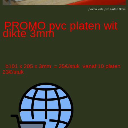
promo witte pvc platen 3mm
PROMO
pvc platen wit
dikte 3mm
b101 x 205 x 3mm = 25€/stuk vanaf 10 platen
23€/stuk