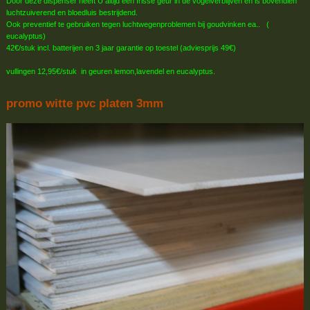
Door deze dispenser heeft U altijd een frisse geur in de vogelverblijven en is bovendien
luchtzuiverend en bloedluis bestrijdend.
Ook preventief te gebruiken tegen luchtwegenproblemen bij goudvinken ea.. (
eucalyptus)
42€/stuk incl. batterijen en 3 jaar garantie op toestel (adviesprijs 49€)
vullingen 12,95€/stuk in geuren lemon,lavendel en eucalyptus.
promo witte pvc platen 3mm