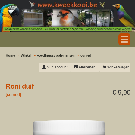
Home
Winkel
voedingssupplementen
comed
Mijn account
Afrekenen
Winkelwagen
Roni duif
€ 9,90
[
comed
]