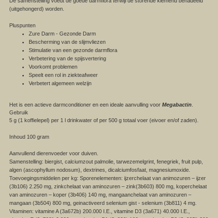
De samenstelling voedt de goede darmflora terwijl de storende kiemend benadeeld
(uitgehongerd) worden.
Pluspunten
Zure Darm - Gezonde Darm
Bescherming van de slijmvliezen
Stimulatie van een gezonde darmflora
Verbetering van de spijsvertering
Voorkomt problemen
Speelt een rol in ziekteafweer
Verbetert algemeen welzijn
Het is een actieve darmconditioner en een ideale aanvulling voor
Megabactin
.
Gebruik
5 g (1 koffielepel) per 1 l drinkwater of per 500 g totaal voer (eivoer en/of zaden).
Inhoud 100 gram
Aanvullend dierenvoeder voor duiven.
Samenstelling: biergist, calciumzout palmolie, tarwezemelgrint, fenegriek, fruit pulp,
algen (ascophyllum nodosum), dextrines, dicalciumfosfaat, magnesiumoxide.
Toevoegingsmiddelen per kg: Sporenelementen: ijzerchelaat van animozuren – ijzer
(3b106) 2.250 mg, zinkchelaat van aminozuren – zink(3b603) 800 mg, koperchelaat
van aminozuren – koper (3b406) 140 mg, mangaanchelaat van aminozuren –
mangaan (3b504) 800 mg, geinactiveerd selenium gist - selenium (3b811) 4 mg.
Vitaminen: vitamine A (3a672b) 200.000 I.E., vitamine D3 (3a671) 40.000 I.E.,