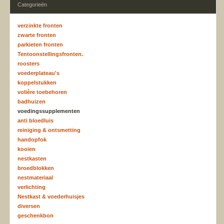
Categorieën
verzinkte fronten
zwarte fronten
parkieten fronten
Tentoonstellingsfronten.
roosters
voederplateau's
koppelstukken
volière toebehoren
badhuizen
voedingssupplementen
anti bloedluis
reiniging & ontsmetting
handopfok
kooien
nestkasten
broedblokken
nestmateriaal
verlichting
Nestkast & voederhuisjes
diversen
geschenkbon