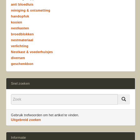
anti bloedluis
reiniging & ontsmetting
handopfok
kooien
nestkasten
broedblokken
nestmateriaal
verlichting
Nestkast & voederhuisjes
diversen
geschenkbon
Snel zoeken
Gebruik trefwoorden om het artikel te vinden.
Uitgebreid zoeken
Informatie