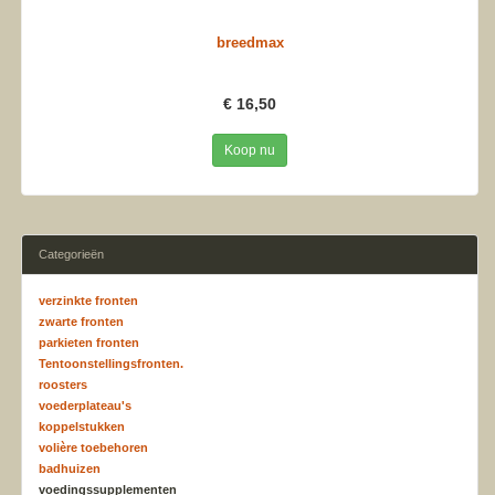
breedmax
€ 16,50
Koop nu
Categorieën
verzinkte fronten
zwarte fronten
parkieten fronten
Tentoonstellingsfronten.
roosters
voederplateau's
koppelstukken
volière toebehoren
badhuizen
voedingssupplementen