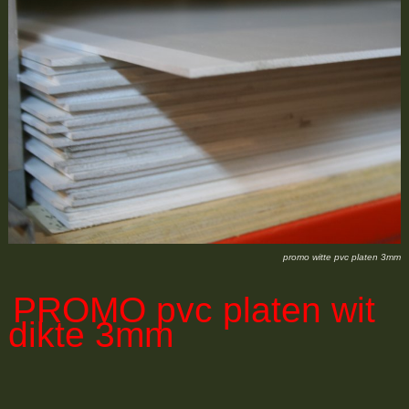
promo witte pvc platen 3mm
PROMO
pvc platen wit
dikte 3mm