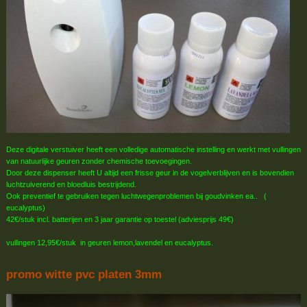
Deze digitale verstuiver heeft een volledige automatische instelling en werkt met vullingen
van natuurlijke geuren zonder chemische toevoegingen.
Door deze dispenser heeft U altijd een frisse geur in de vogelverblijven en is bovendien
luchtzuiverend en bloedluis bestrijdend.
Ook preventief te gebruiken tegen luchtwegenproblemen bij goudvinken ea.. (
eucalyptus)
42€/stuk incl. batterijen en 3 jaar garantie op toestel (adviesprijs 49€)
vullingen 12,95€/stuk in geuren lemon,lavendel en eucalyptus.
promo witte pvc platen 3mm