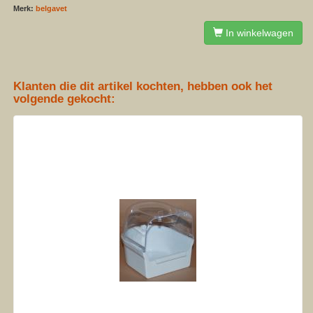
Merk:
belgavet
In winkelwagen
Klanten die dit artikel kochten, hebben ook het
volgende gekocht: