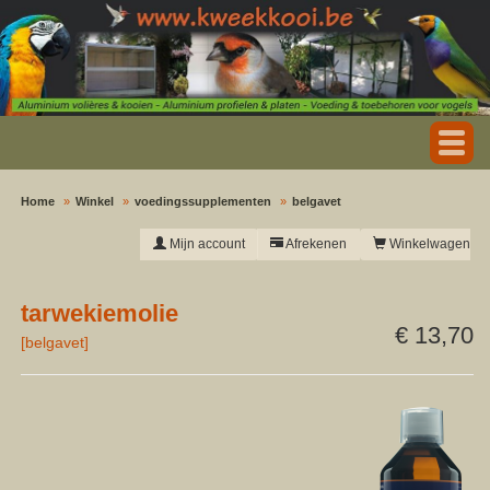
Home
Winkel
voedingssupplementen
belgavet
Mijn account
Afrekenen
Winkelwagen
tarwekiemolie
€ 13,70
[
belgavet
]