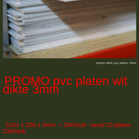
promo witte pvc platen 3mm
PROMO
pvc platen wit
dikte 3mm
b101 x 205 x 3mm = 25€/stuk vanaf 10 platen
23€/stuk