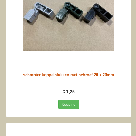
scharnier koppelstukken met schroef 20 x 20mm
€ 1,25
Koop nu