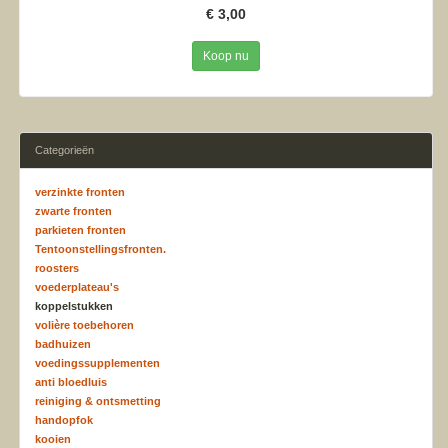
€ 3,00
Koop nu
Categorieën
verzinkte fronten
zwarte fronten
parkieten fronten
Tentoonstellingsfronten.
roosters
voederplateau's
koppelstukken
volière toebehoren
badhuizen
voedingssupplementen
anti bloedluis
reiniging & ontsmetting
handopfok
kooien