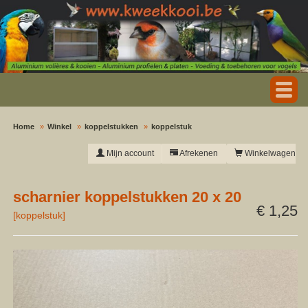
Home
Winkel
koppelstukken
koppelstuk
Mijn account
Afrekenen
Winkelwagen
scharnier koppelstukken 20 x 20
€ 1,25
[
koppelstuk
]