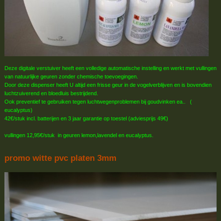
Deze digitale verstuiver heeft een volledige automatische instelling en werkt met vullingen
van natuurlijke geuren zonder chemische toevoegingen.
Door deze dispenser heeft U altijd een frisse geur in de vogelverblijven en is bovendien
luchtzuiverend en bloedluis bestrijdend.
Ook preventief te gebruiken tegen luchtwegenproblemen bij goudvinken ea.. (
eucalyptus)
42€/stuk incl. batterijen en 3 jaar garantie op toestel (adviesprijs 49€)
vullingen 12,95€/stuk in geuren lemon,lavendel en eucalyptus.
promo witte pvc platen 3mm