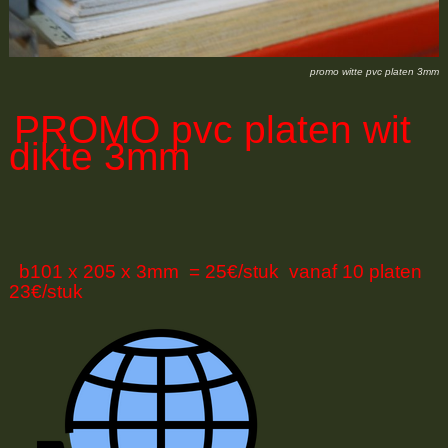
promo witte pvc platen 3mm
PROMO
pvc platen wit
dikte 3mm
b101 x 205 x 3mm = 25€/stuk vanaf 10 platen
23€/stuk