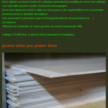
Deze digitale verstuiver heeft een volledige automatische instelling en werkt met vullingen
van natuurlijke geuren zonder chemische toevoegingen.
Door deze dispenser heeft U altijd een frisse geur in de vogelverblijven en is bovendien
luchtzuiverend en bloedluis bestrijdend.
Ook preventief te gebruiken tegen luchtwegenproblemen bij goudvinken ea.. (
eucalyptus)
42€/stuk incl. batterijen en 3 jaar garantie op toestel (adviesprijs 49€)
vullingen 12,95€/stuk in geuren lemon,lavendel en eucalyptus.
promo witte pvc platen 3mm