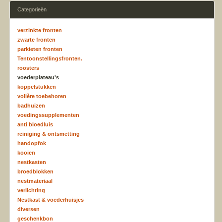
Categorieën
verzinkte fronten
zwarte fronten
parkieten fronten
Tentoonstellingsfronten.
roosters
voederplateau's
koppelstukken
volière toebehoren
badhuizen
voedingssupplementen
anti bloedluis
reiniging & ontsmetting
handopfok
kooien
nestkasten
broedblokken
nestmateriaal
verlichting
Nestkast & voederhuisjes
diversen
geschenkbon