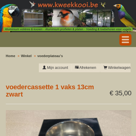
Home
Winkel
voederplateau's
Mijn account
Afrekenen
Winkelwagen
voedercassette 1 vaks 13cm
€ 35,00
zwart