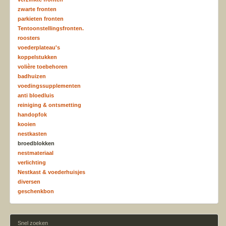
zwarte fronten
parkieten fronten
Tentoonstellingsfronten.
roosters
voederplateau's
koppelstukken
volière toebehoren
badhuizen
voedingssupplementen
anti bloedluis
reiniging & ontsmetting
handopfok
kooien
nestkasten
broedblokken
nestmateriaal
verlichting
Nestkast & voederhuisjes
diversen
geschenkbon
Snel zoeken