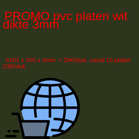
PROMO
pvc platen wit
dikte 3mm
b101 x 205 x 3mm = 25€/stuk vanaf 10 platen
23€/stuk