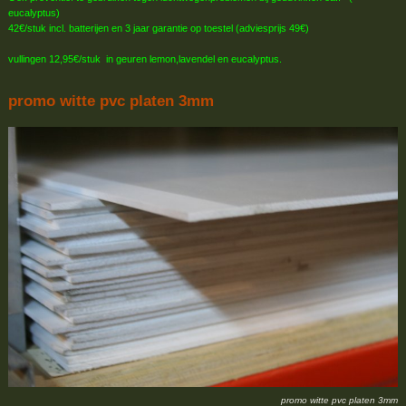
eucalyptus)
42€/stuk incl. batterijen en 3 jaar garantie op toestel (adviesprijs 49€)
vullingen 12,95€/stuk in geuren lemon,lavendel en eucalyptus.
promo witte pvc platen 3mm
promo witte pvc platen 3mm