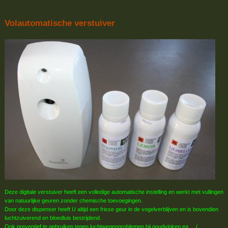
Volautomatische verstuiver
Deze digitale verstuiver heeft een volledige automatische instelling en werkt met vullingen
van natuurlijke geuren zonder chemische toevoegingen.
Door deze dispenser heeft U altijd een frisse geur in de vogelverblijven en is bovendien
luchtzuiverend en bloedluis bestrijdend.
Ook preventief te gebruiken tegen luchtwegenproblemen bij goudvinken ea.. (