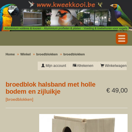
Home
Winkel
broedblokken
broedblokken
Mijn account
Afrekenen
Winkelwagen
broedblok halsband met holle
€ 49,00
bodem en zijluikje
[
broedblokken
]