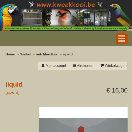
Home
Winkel
anti bloedluis
sjoerd
Mijn account
Afrekenen
Winkelwagen
liquid
€ 16,00
[
sjoerd
]