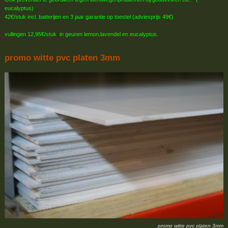
eucalyptus)
42€/stuk incl. batterijen en 3 jaar garantie op toestel (adviesprijs 49€)
vullingen 12,95€/stuk in geuren lemon,lavendel en eucalyptus.
promo witte pvc platen 3mm
promo witte pvc platen 3mm