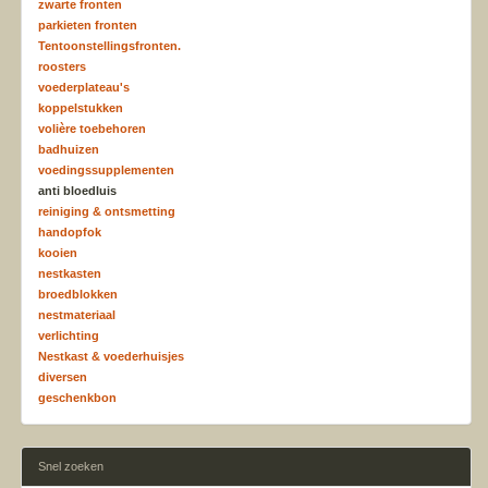
zwarte fronten
parkieten fronten
Tentoonstellingsfronten.
roosters
voederplateau's
koppelstukken
volière toebehoren
badhuizen
voedingssupplementen
anti bloedluis
reiniging & ontsmetting
handopfok
kooien
nestkasten
broedblokken
nestmateriaal
verlichting
Nestkast & voederhuisjes
diversen
geschenkbon
Snel zoeken