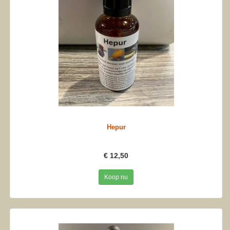
Hepur
€ 12,50
Koop nu