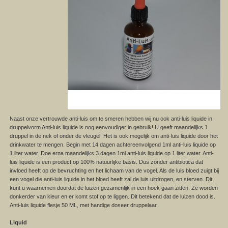
Naast onze vertrouwde anti-luis om te smeren hebben wij nu ook anti-luis liquide in
druppelvorm Anti-luis liquide is nog eenvoudiger in gebruik! U geeft maandelijks 1
druppel in de nek of onder de vleugel. Het is ook mogelijk om anti-luis liquide door het
drinkwater te mengen. Begin met 14 dagen achtereenvolgend 1ml anti-luis liquide op
1 liter water. Doe erna maandelijks 3 dagen 1ml anti-luis liquide op 1 liter water. Anti-
luis liquide is een product op 100% natuurlijke basis. Dus zonder antibiotica dat
invloed heeft op de bevruchting en het lichaam van de vogel. Als de luis bloed zuigt bij
een vogel die anti-luis liquide in het bloed heeft zal de luis uitdrogen, en sterven. Dit
kunt u waarnemen doordat de luizen gezamenlijk in een hoek gaan zitten. Ze worden
donkerder van kleur en er komt stof op te liggen. Dit betekend dat de luizen dood is.
Anti-luis liquide flesje 50 ML, met handige doseer druppelaar.
Liquid