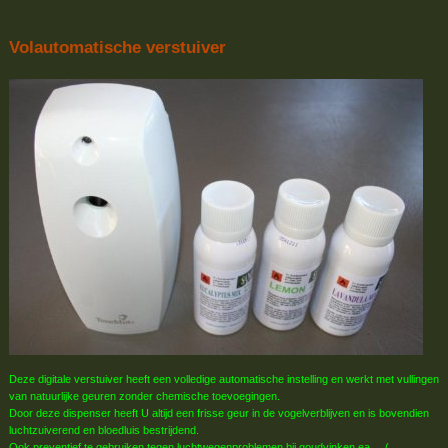
Volautomatische verstuiver
Deze digitale verstuiver heeft een volledige automatische instelling en werkt met vullingen
van natuurlijke geuren zonder chemische toevoegingen.
Door deze dispenser heeft U altijd een frisse geur in de vogelverblijven en is bovendien
luchtzuiverend en bloedluis bestrijdend.
Ook preventief te gebruiken tegen luchtwegenproblemen bij goudvinken ea.. (