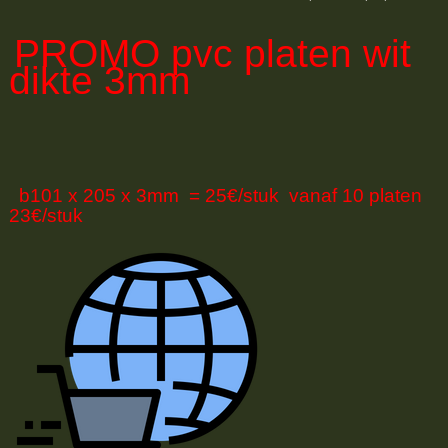
PROMO
pvc platen wit
dikte 3mm
b101 x 205 x 3mm = 25€/stuk vanaf 10 platen
23€/stuk