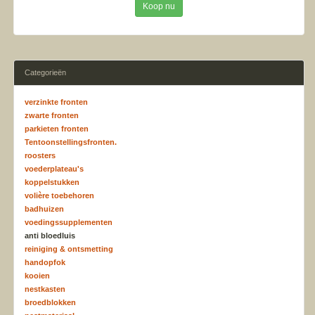
Koop nu
Categorieën
verzinkte fronten
zwarte fronten
parkieten fronten
Tentoonstellingsfronten.
roosters
voederplateau's
koppelstukken
volière toebehoren
badhuizen
voedingssupplementen
anti bloedluis
reiniging & ontsmetting
handopfok
kooien
nestkasten
broedblokken