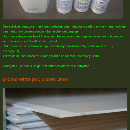
Deze digitale verstuiver heeft een volledige automatische instelling en werkt met vullingen
van natuurlijke geuren zonder chemische toevoegingen.
Door deze dispenser heeft U altijd een frisse geur in de vogelverblijven en is bovendien
luchtzuiverend en bloedluis bestrijdend.
Ook preventief te gebruiken tegen luchtwegenproblemen bij goudvinken ea.. (
eucalyptus)
42€/stuk incl. batterijen en 3 jaar garantie op toestel (adviesprijs 49€)
vullingen 12,95€/stuk in geuren lemon,lavendel en eucalyptus.
promo witte pvc platen 3mm