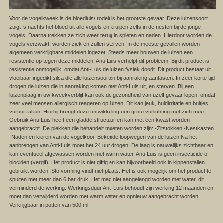
Voor de vogelkweek is de bloedluis/ rodeluis het grootste gevaar. Deze luizensoort
zuigt ’s nachts het bloed uit alle vogels en kruipen zelfs in de nesten bij de jonge
vogels. Daarna trekken ze zich weer terug in spleten en naden. Hierdoor worden de
vogels verzwakt, worden ziek en zullen sterven. In de meeste gevallen worden
algemeen verkrijgbare middelen ingezet. Steeds meer bouwen de luizen een
resistentie op tegen deze middelen. Anti-Luis verhelpt dit probleem. Bij dit product is
resistentie onmogelijk, omdat Anti-Luis de luizen fysiek doodt. Dit product bestaat uit
vloeibaar ingedikt silca die alle luizensoorten bij aanraking aantasten. In zeer korte tijd
drogen de luizen die in aanraking komen met Anti-Luis uit, en sterven. Bij een
luizenplaag in uw kweekverblijf kan ook de gezondheid van uzelf gevaar lopen, omdat
zeer veel mensen allergisch reageren op luizen. Dit kan jeuk, huidirritatie en bultjes
veroorzaken. Hierbij brengt deze ontwikkeling een grote verlichting met zich mee.
Gebruik Anti-Luis heeft een gladde structuur en kan met een kwast worden
aangebracht. De plekken die behandelt moeten worden zijn: -Zitstokken -Nestkasten
-Naden en kieren van de vogelkooi -Bekende loopwegen van de luizen Na het
aanbrengen van Anti-Luis moet het 24 uur drogen. De laag is nauwelijks zichtbaar en
kan eventueel afgewassen worden met warm water. Anti-Luis is geen insecticide of
biociden (vergif). Het product is niet giftig en kan bijvoorbeeld ook in kippenstallen
gebruikt worden. Stofvorming vindt niet plaats. Het is ook mogelijk om het product te
spuiten met meer dan 6 bar druk. Het mag niet aangelengd worden met water, dit
verminderd de werking. Werkingsduur Anti-Luis behoudt zijn werking 12 maanden en
moet dan verwijderd worden met warm water en opnieuw aangebracht worden.
Verkrijgbaar in potten van 500 ml