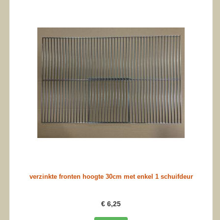
verzinkte fronten hoogte 30cm met enkel 1 schuifdeur
€ 6,25