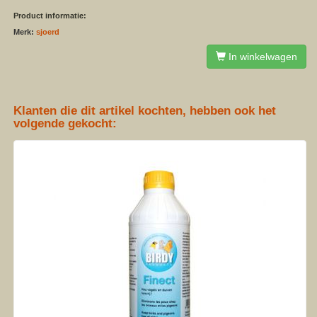
Product informatie:
Merk:
sjoerd
In winkelwagen
Klanten die dit artikel kochten, hebben ook het
volgende gekocht: