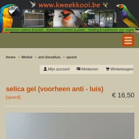
Home
Winkel
anti bloedluis
sjoerd
Mijn account
Afrekenen
Winkelwagen
selica gel (voorheen anti - luis)
€ 16,50
[
sjoerd
]