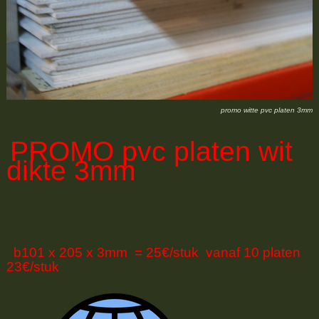
promo witte pvc platen 3mm
PROMO
pvc platen wit
dikte 3mm
b101 x 205 x 3mm = 25€/stuk vanaf 10 platen
23€/stuk