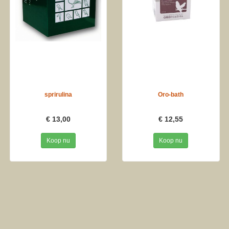
sprirulina
Oro-bath
€ 13,00
€ 12,55
Koop nu
Koop nu