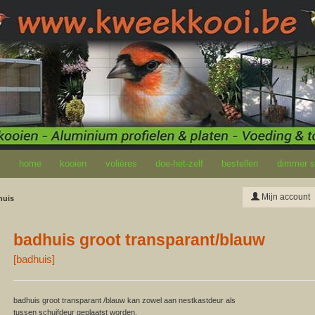
home
kooien
volières
doe-het-zelf
bestellen
dimmer so
Mijn account
huis
badhuis groot transparant/blauw
[
badhuis
]
badhuis groot transparant /blauw kan zowel aan nestkastdeur als
tussen schuifdeur geplaatst worden.