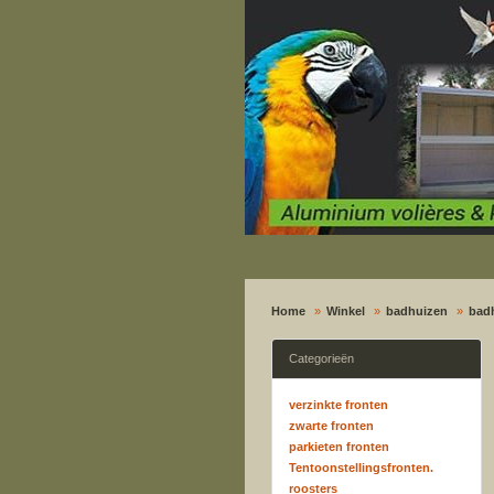
Home
Winkel
badhuizen
bad
Categorieën
verzinkte fronten
zwarte fronten
parkieten fronten
Tentoonstellingsfronten.
roosters