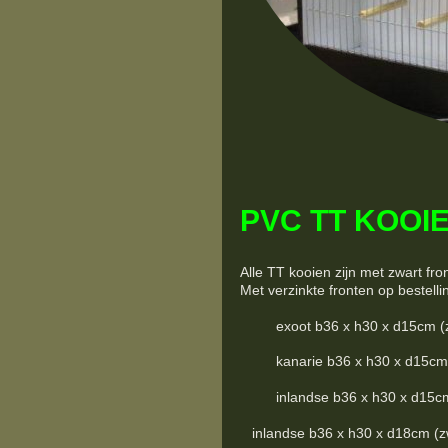
PVC TT KOOIE
Alle TT kooien zijn met zwart fro
Met verzinkte fronten op bestelli
exoot b36 x h30 x d15cm (zwart
kanarie b36 x h30 x d15cm (zwa
inlandse b36 x h30 x d15cm (zw
inlandse b36 x h30 x d18cm (zwar