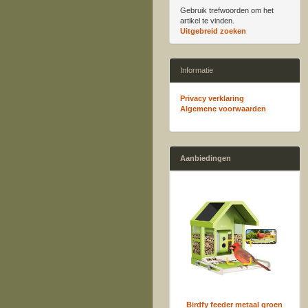
Gebruik trefwoorden om het
artikel te vinden.
Uitgebreid zoeken
Informatie
Privacy verklaring
Algemene voorwaarden
Aanbiedingen
Birdfy feeder metaal groen