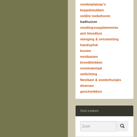
voederplateau's
koppelstukken
volière toebehoren
badhuizen
voedingssupplementen
anti bloedluis
reiniging & ontsmetting
handopfok
kooien
nestkasten
broedblokken
nestmateriaal
verlichting
Nestkast & voederhuisjes
diversen
geschenkbon
Snel zoeken