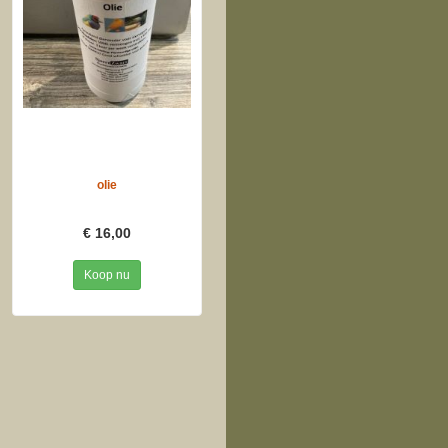
olie
€ 16,00
Koop nu