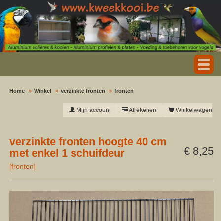
Home
Winkel
verzinkte fronten
fronten
Mijn account
Afrekenen
Winkelwagen
verzinkte fronten hoogte 40 cm
€ 8,25
met enkel 1 schuifdeur
[
fronten
]