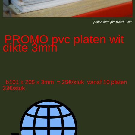
promo witte pvc platen 3mm
PROMO
pvc platen wit
dikte 3mm
b101 x 205 x 3mm = 25€/stuk vanaf 10 platen
23€/stuk