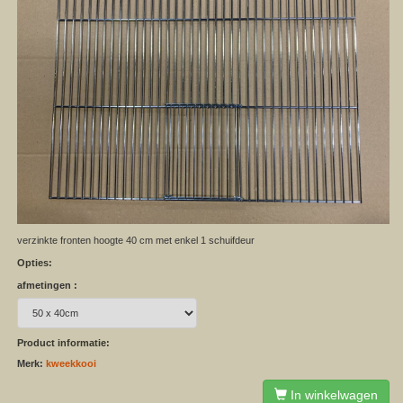
verzinkte fronten hoogte 40 cm met enkel 1 schuifdeur
Opties:
afmetingen :
Product informatie:
Merk:
kweekkooi
In winkelwagen