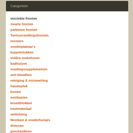
Categorieën
verzinkte fronten
zwarte fronten
parkieten fronten
Tentoonstellingsfronten.
roosters
voederplateau's
koppelstukken
volière toebehoren
badhuizen
voedingssupplementen
anti bloedluis
reiniging & ontsmetting
handopfok
kooien
nestkasten
broedblokken
nestmateriaal
verlichting
Nestkast & voederhuisjes
diversen
geschenkbon