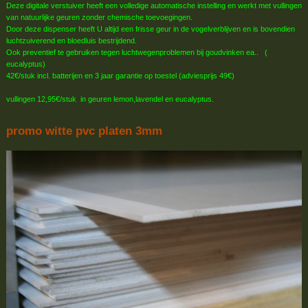
Deze digitale verstuiver heeft een volledige automatische instelling en werkt met vullingen
van natuurlijke geuren zonder chemische toevoegingen.
Door deze dispenser heeft U altijd een frisse geur in de vogelverblijven en is bovendien
luchtzuiverend en bloedluis bestrijdend.
Ook preventief te gebruiken tegen luchtwegenproblemen bij goudvinken ea.. (
eucalyptus)
42€/stuk incl. batterijen en 3 jaar garantie op toestel (adviesprijs 49€)
vullingen 12,95€/stuk in geuren lemon,lavendel en eucalyptus.
promo witte pvc platen 3mm