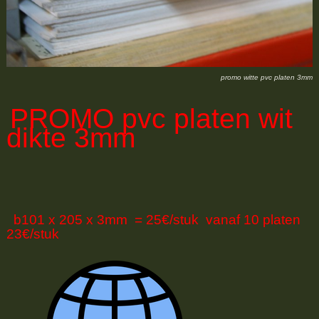
promo witte pvc platen 3mm
PROMO
pvc platen wit
dikte 3mm
b101 x 205 x 3mm = 25€/stuk vanaf 10 platen
23€/stuk