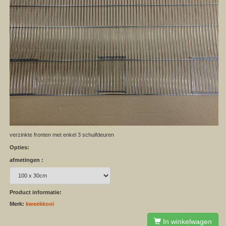
verzinkte fronten met enkel 3 schuifdeuren
Opties:
afmetingen :
Product informatie:
Merk:
kweekkooi
In winkelwagen