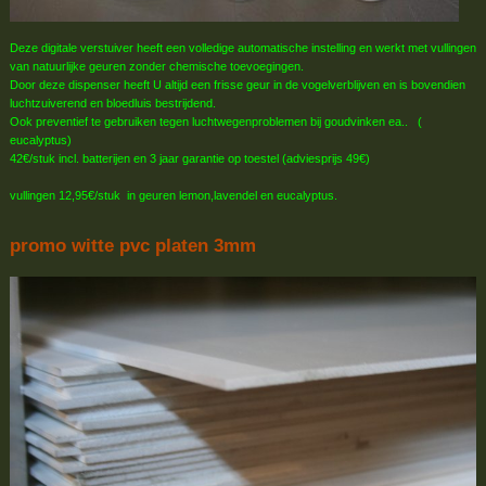
Deze digitale verstuiver heeft een volledige automatische instelling en werkt met vullingen
van natuurlijke geuren zonder chemische toevoegingen.
Door deze dispenser heeft U altijd een frisse geur in de vogelverblijven en is bovendien
luchtzuiverend en bloedluis bestrijdend.
Ook preventief te gebruiken tegen luchtwegenproblemen bij goudvinken ea.. (
eucalyptus)
42€/stuk incl. batterijen en 3 jaar garantie op toestel (adviesprijs 49€)
vullingen 12,95€/stuk in geuren lemon,lavendel en eucalyptus.
promo witte pvc platen 3mm