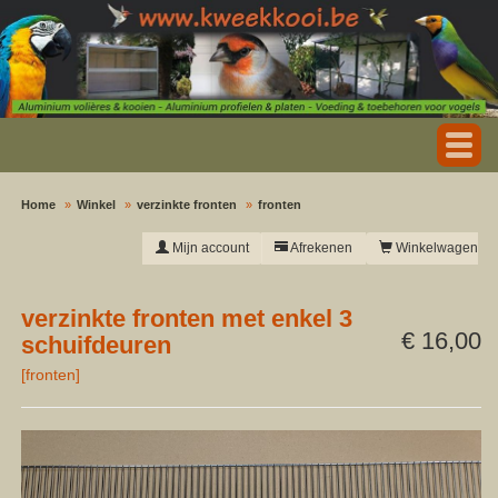
Home
Winkel
verzinkte fronten
fronten
Mijn account
Afrekenen
Winkelwagen
verzinkte fronten met enkel 3
€ 16,00
schuifdeuren
[
fronten
]