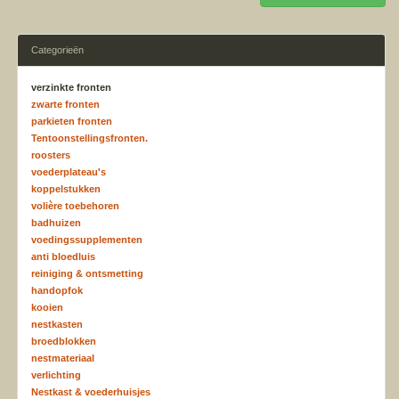
Categorieën
verzinkte fronten
zwarte fronten
parkieten fronten
Tentoonstellingsfronten.
roosters
voederplateau's
koppelstukken
volière toebehoren
badhuizen
voedingssupplementen
anti bloedluis
reiniging & ontsmetting
handopfok
kooien
nestkasten
broedblokken
nestmateriaal
verlichting
Nestkast & voederhuisjes