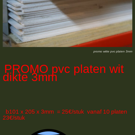
promo witte pvc platen 3mm
PROMO
pvc platen wit
dikte 3mm
b101 x 205 x 3mm = 25€/stuk vanaf 10 platen
23€/stuk