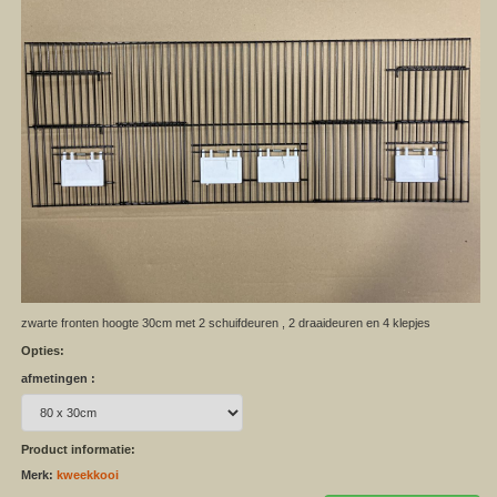
zwarte fronten hoogte 30cm met 2 schuifdeuren , 2 draaideuren en 4 klepjes
Opties:
afmetingen :
Product informatie:
Merk:
kweekkooi