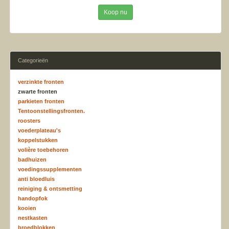
Koop nu
Categorieën
verzinkte fronten
zwarte fronten
parkieten fronten
Tentoonstellingsfronten.
roosters
voederplateau's
koppelstukken
volière toebehoren
badhuizen
voedingssupplementen
anti bloedluis
reiniging & ontsmetting
handopfok
kooien
nestkasten
broedblokken